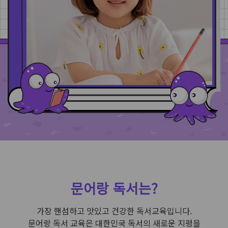
교
육
센
터
안
내
센
터
개
설
문
의
공
문어랑 독서는?
지
/
알
가장 핸섬하고 맛있고 건강한 독서교육입니다.
림
문어랑 독서 교육은 대한민국 독서의 새로운 지평을