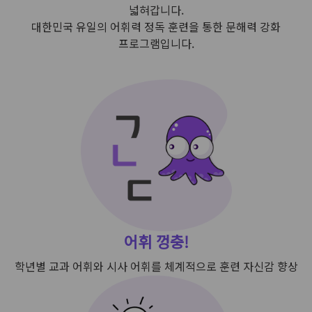
넓혀갑니다.
문
대한민국 유일의 어휘력 정독 훈련을 통한 문해력 강화
어
프로그램입니다.
랑
갤
러
리
테
스
트
어휘 껑충!
학년별 교과 어휘와 시사 어휘를
체계적으로 훈련 자신감 향상
로
그
인