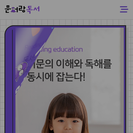
문
어
랑
독
서
교
육
프
로
그
램
전
국